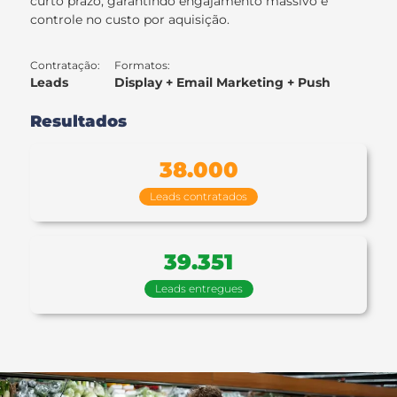
curto prazo, garantindo engajamento massivo e
controle no custo por aquisição.
Contratação:
Formatos:
Leads
Display + Email Marketing + Push
Resultados
38.000
Leads contratados
39.351
Leads entregues